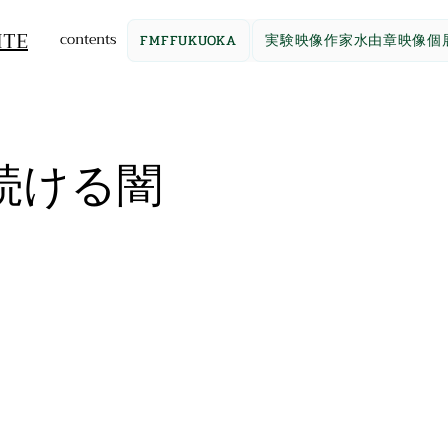
ITE
contents
FMFFUKUOKA
実験映像作家水由章映像個
続ける闇