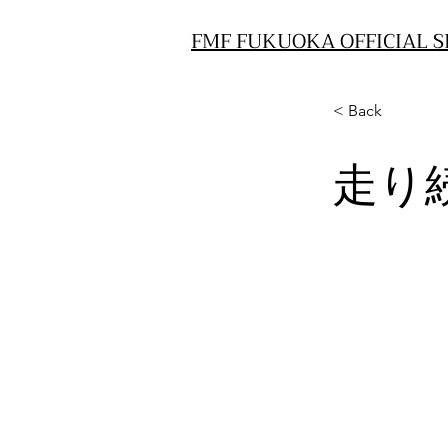
FMF FUKUOKA OFFICIAL S
< Back
走り