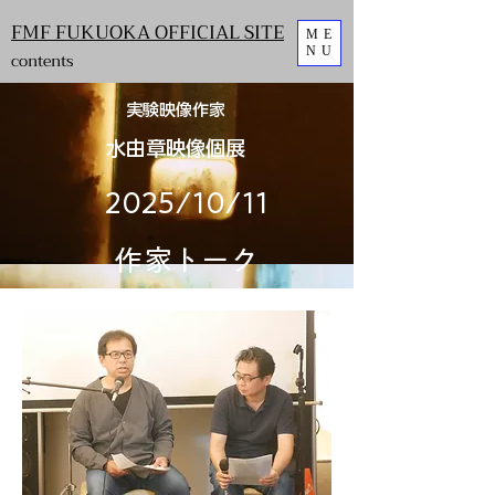
FMF FUKUOKA OFFICIAL SITE
ME
NU
contents
実験映像作家
水由章映像個展
​2025/10/11
作家トーク