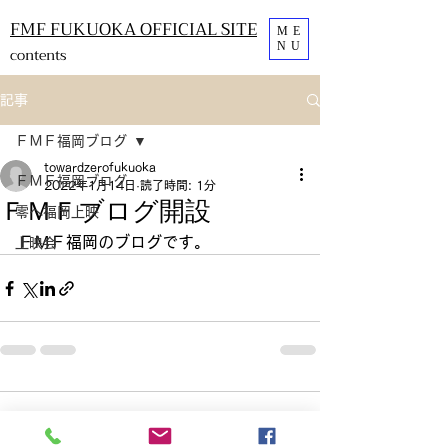
FMF FUKUOKA OFFICIAL SITE
ME
NU
contents
記事
ＦＭＦ福岡ブログ
towardzerofukuoka
ＦＭＦ福岡ブログ
2022年1月14日
読了時間: 1分
ＦＭＦブログ開設
零へ福岡上映
ＦＭＦ福岡のブログです。
上映会
コメント